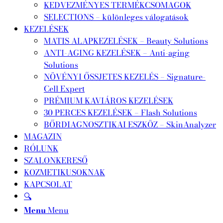
KEDVEZMÉNYES TERMÉKCSOMAGOK
SELECTIONS – különleges válogatások
KEZELÉSEK
MATIS ALAPKEZELÉSEK – Beauty Solutions
ANTI-AGING KEZELÉSEK – Anti-aging
Solutions
NÖVÉNYI ŐSSJETES KEZELÉS – Signature-
Cell Expert
PRÉMIUM KAVIÁROS KEZELÉSEK
30 PERCES KEZELÉSEK – Flash Solutions
BŐRDIAGNOSZTIKAI ESZKÖZ – SkinAnalyzer
MAGAZIN
RÓLUNK
SZALONKERESŐ
KOZMETIKUSOKNAK
KAPCSOLAT
🔍
Menu
Menu