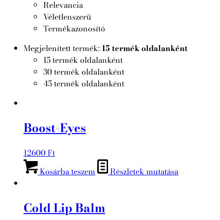
Relevancia
Véletlenszerű
Termékazonosító
Megjelenített termék:
15 termék oldalanként
15 termék oldalanként
30 termék oldalanként
45 termék oldalanként
Boost-Eyes
12600
Ft
Kosárba teszem
Részletek mutatása
Cold Lip Balm