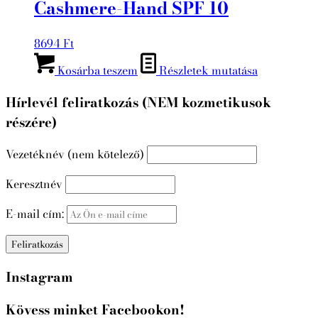
Cashmere-Hand SPF 10
8694
Ft
Kosárba teszem
Részletek mutatása
Hírlevél feliratkozás (NEM kozmetikusok
részére)
Vezetéknév (nem kötelező)
Keresztnév
E-mail cím:
Instagram
Kövess minket Facebookon!