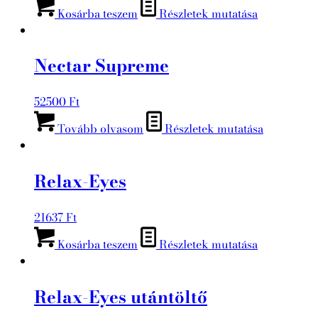
Kosárba teszem
Részletek mutatása
Nectar Supreme
52500
Ft
Tovább olvasom
Részletek mutatása
Relax-Eyes
21637
Ft
Kosárba teszem
Részletek mutatása
Relax-Eyes utántöltő