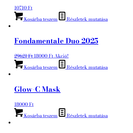
10710
Ft
Kosárba teszem
Részletek mutatása
Fondamentale Duo 2025
Original
Current
29621
Ft
18000
Ft
Akció!
price
price
Kosárba teszem
Részletek mutatása
was:
is:
29621 Ft.
18000 Ft.
Glow-C Mask
18000
Ft
Kosárba teszem
Részletek mutatása