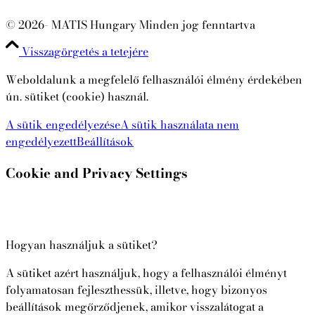
© 2026- MATIS Hungary Minden jog fenntartva
Visszagörgetés a tetejére
Weboldalunk a megfelelő felhasználói élmény érdekében
ún. sütiket (cookie) használ.
A sütik engedélyezése
A sütik használata nem
engedélyezett
Beállítások
Cookie and Privacy Settings
Hogyan használjuk a sütiket?
A sütiket azért használjuk, hogy a felhasználói élményt
folyamatosan fejleszthessük, illetve, hogy bizonyos
beállítások megőrződjenek, amikor visszalátogat a