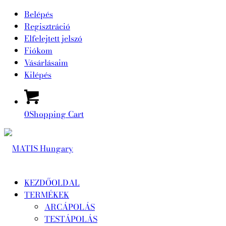
Belépés
Regisztráció
Elfelejtett jelszó
Fiókom
Vásárlásaim
Kilépés
0
Shopping Cart
KEZDŐOLDAL
TERMÉKEK
ARCÁPOLÁS
TESTÁPOLÁS