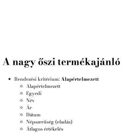
A nagy őszi termékajánló
Rendezési kritérium:
Alapértelmezett
Alapértelmezett
Egyedi
Név
Ár
Dátum
Népszerűség (eladás)
Átlagos értékelés