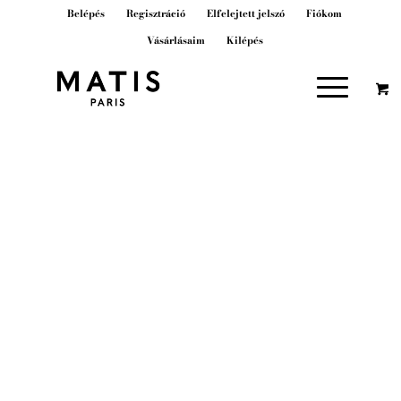
Belépés
Regisztráció
Elfelejtett jelszó
Fiókom
Vásárlásaim
Kilépés