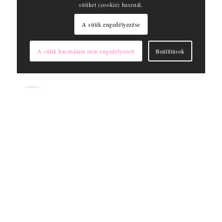
sütiket (cookie) használ.
A sütik engedélyezése
A sütik használata nem engedélyezett
Beállítások
1936. ÓTA
FRANCIAORSZÁGBAN
A MATIS történelmi múlttal
rendelkező francia kozmetikai
márka, amelynek alapjait 1936-
ban Eugene Mavromati
bőrgyógyász tette le. 1936. óta a
MATIS az anti-ageing