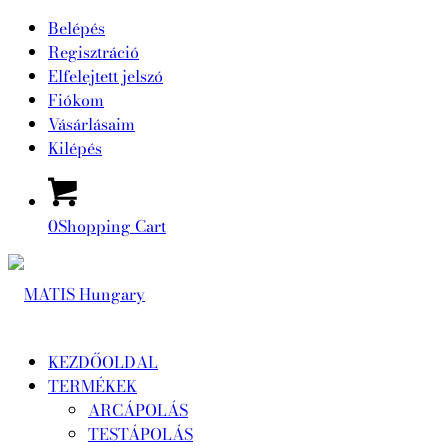
Belépés
Regisztráció
Elfelejtett jelszó
Fiókom
Vásárlásaim
Kilépés
0
Shopping Cart
KEZDŐOLDAL
TERMÉKEK
ARCÁPOLÁS
TESTÁPOLÁS