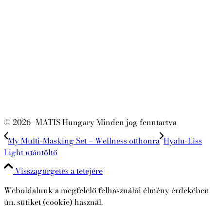
© 2026- MATIS Hungary Minden jog fenntartva
My Multi-Masking Set – Wellness otthonra
Hyalu-Liss
Light utántöltő
Visszagörgetés a tetejére
Weboldalunk a megfelelő felhasználói élmény érdekében
ún. sütiket (cookie) használ.