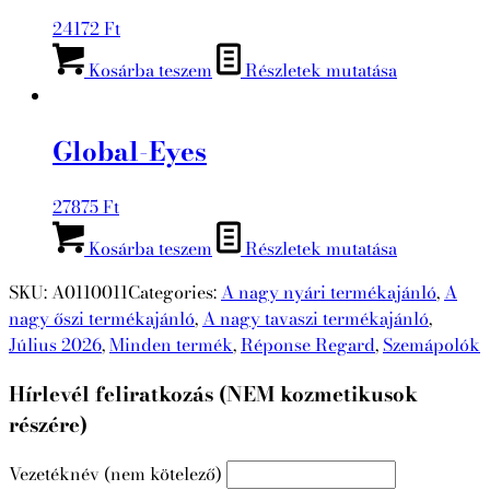
24172
Ft
Kosárba teszem
Részletek mutatása
Global-Eyes
27875
Ft
Kosárba teszem
Részletek mutatása
SKU:
A0110011
Categories:
A nagy nyári termékajánló
,
A
nagy őszi termékajánló
,
A nagy tavaszi termékajánló
,
Július 2026
,
Minden termék
,
Réponse Regard
,
Szemápolók
Hírlevél feliratkozás (NEM kozmetikusok
részére)
Vezetéknév (nem kötelező)