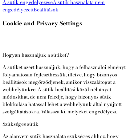
A sütik engedélyezése
A sütik használata nem
engedélyezett
Beállítások
Cookie and Privacy Settings
Hogyan használjuk a sütiket?
A sütiket azért használjuk, hogy a felhasználói élményt
folyamatosan fejleszthessük, illetve, hogy bizonyos
beállítások megőrződjenek, amikor visszalátogat a
webhelyünkre. A sütik beállítási közül néhányat
módosíthat, de nem feledje, hogy bizonyos sütik
blokkolása hatással lehet a webhelyünk által nyújtott
szolgáltatásokra. Válassza ki, melyeket engedélyezi.
Szükséges sütik
Az alapvető sütik használata szükséges ahhoz, hogy