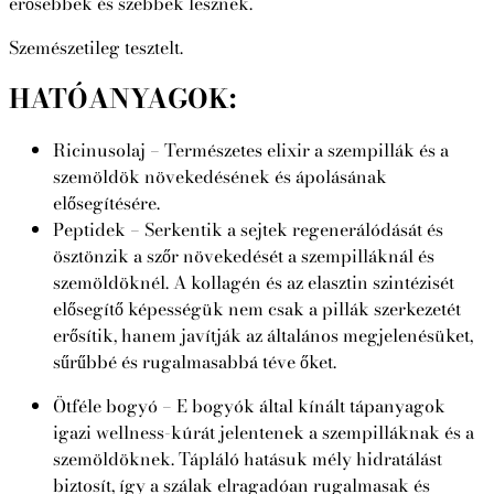
erősebbek és szebbek lesznek.
Szemészetileg tesztelt.
HATÓANYAGOK:
Ricinusolaj – Természetes elixir a szempillák és a
szemöldök növekedésének és ápolásának
elősegítésére.
Peptidek – Serkentik a sejtek regenerálódását és
ösztönzik a szőr növekedését a szempilláknál és
szemöldöknél. A kollagén és az elasztin szintézisét
elősegítő képességük nem csak a pillák szerkezetét
erősítik, hanem javítják az általános megjelenésüket,
sűrűbbé és rugalmasabbá téve őket.
Ötféle bogyó – E bogyók által kínált tápanyagok
igazi wellness-kúrát jelentenek a szempilláknak és a
szemöldöknek. Tápláló hatásuk mély hidratálást
biztosít, így a szálak elragadóan rugalmasak és