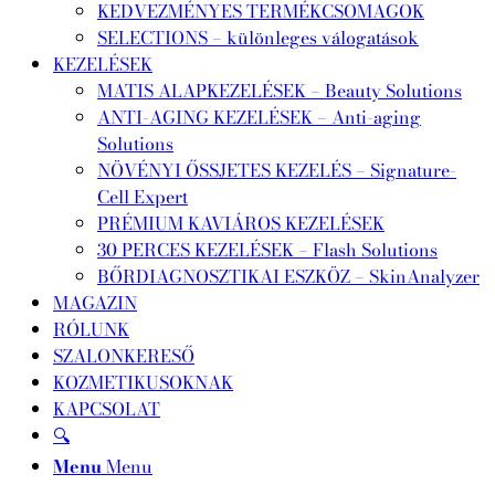
KEDVEZMÉNYES TERMÉKCSOMAGOK
SELECTIONS – különleges válogatások
KEZELÉSEK
MATIS ALAPKEZELÉSEK – Beauty Solutions
ANTI-AGING KEZELÉSEK – Anti-aging
Solutions
NÖVÉNYI ŐSSJETES KEZELÉS – Signature-
Cell Expert
PRÉMIUM KAVIÁROS KEZELÉSEK
30 PERCES KEZELÉSEK – Flash Solutions
BŐRDIAGNOSZTIKAI ESZKÖZ – SkinAnalyzer
MAGAZIN
RÓLUNK
SZALONKERESŐ
KOZMETIKUSOKNAK
KAPCSOLAT
🔍
Menu
Menu