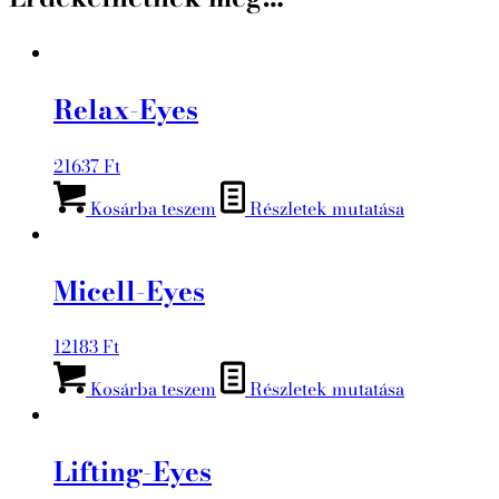
Relax-Eyes
21637
Ft
Kosárba teszem
Részletek mutatása
Micell-Eyes
12183
Ft
Kosárba teszem
Részletek mutatása
Lifting-Eyes