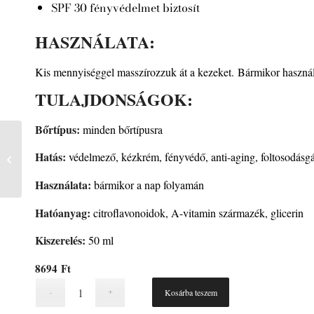
SPF 30 fényvédelmet biztosít
HASZNÁLATA:
Kis mennyiséggel masszírozzuk át a kezeket. Bármikor haszná
TULAJDONSÁGOK:
Bőrtípus:
minden bőrtípusra
Hatás:
védelmező, kézkrém, fényvédő, anti-aging, foltosodásgá
Post-Epil
Használata:
bármikor a nap folyamán
Hatóanyag:
citroflavonoidok, A-vitamin származék, glicerin
Kiszerelés:
50 ml
8694
Ft
Kosárba teszem