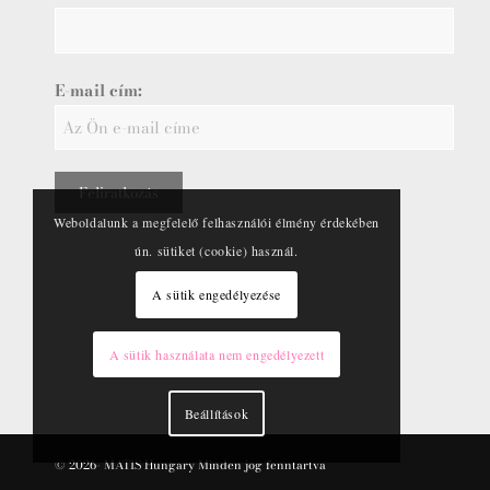
E-mail cím:
Weboldalunk a megfelelő felhasználói élmény érdekében
ún. sütiket (cookie) használ.
A sütik engedélyezése
A sütik használata nem engedélyezett
Beállítások
© 2026- MATIS Hungary Minden jog fenntartva