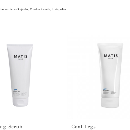
tavaszi termékajánló
,
Minden termék
,
Testápolók
ing-Scrub
Cool-Legs