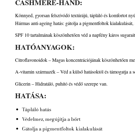
CASHMERE-HAND:
Könnyed, gyorsan felszívódó textúrájú, tápláló és komfortot ny
Hármas anti-ageing hatás: gátolja a pigmentfoltok kialakulását,
SPF 10 tartalmának köszönhetően véd a napfény káros sugarait
HATÓANYAGOK:
Citroflavonoidok – Magas koncentrációjának köszönhetően megel
A-vitamin származék – Véd a külső hatásoktól és támogatja a sej
Glicerin – Hidratáló, puhító és védő szerepe van.
HATÁSA:
Tápláló hatás
Védelmez, megújítja a bőrt
Gátolja a pigmentfoltok kialakulását