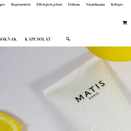
pés
Regisztráció
Elfelejtett jelszó
Fiókom
Vásárlásaim
Kilépés
SOKNAK
KAPCSOLAT
🔍