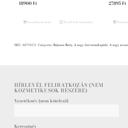
18900
Ft
27895
Ft
Kosárba teszem
Részletek mutatása
Kosárb
SKU:
A0710121
Categories:
Réponse Body
,
A nagy őszi termékajánló
,
A nagy tavasz
HÍRLEVÉL FELIRATKOZÁS (NEM
KOZMETIKUSOK RÉSZÉRE)
Vezetéknév (nem kötelező)
Keresztnév