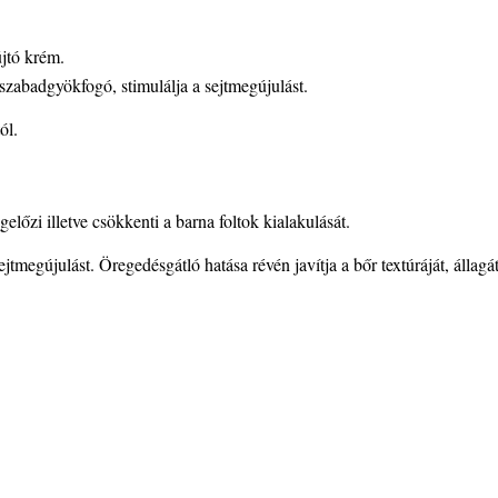
újtó krém.
 szabadgyökfogó, stimulálja a sejtmegújulást.
ól.
őzi illetve csökkenti a barna foltok kialakulását.
tmegújulást. Öregedésgátló hatása révén javítja a bőr textúráját, állagá