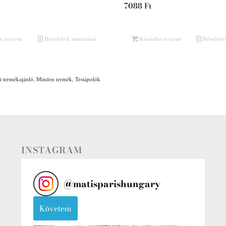
7088
Ft
a teszem
Részletek mutatása
Kosárba teszem
Részlete
i termékajánló
,
Minden termék
,
Testápolók
INSTAGRAM
@
matisparishungary
Követem