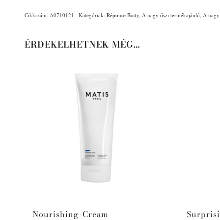
Cikkszám:
A0710121
Kategóriák:
Réponse Body
,
A nagy őszi termékajánló
,
A nagy 
ÉRDEKELHETNEK MÉG…
Nourishing-Cream
Surpris