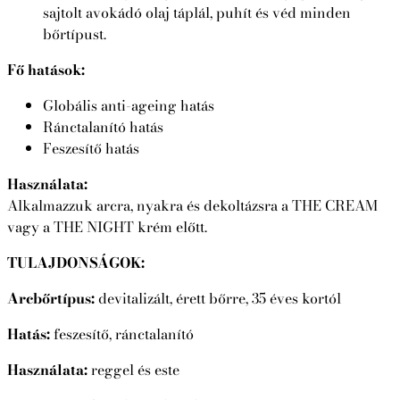
sajtolt avokádó olaj táplál, puhít és véd minden
bőrtípust.
Fő hatások:
Globális anti-ageing hatás
Ránctalanító hatás
Feszesítő hatás
Használata:
Alkalmazzuk arcra, nyakra és dekoltázsra a THE CREAM
vagy a THE NIGHT krém előtt.
TULAJDONSÁGOK:
Arcbőrtípus:
devitalizált, érett bőrre, 35 éves kortól
Hatás:
feszesítő, ránctalanító
Használata:
reggel és este