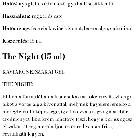
Hatás:
nyugtató, védelmező, gyulladáscsökkentő
Használata:
reggel és este
Hatóanyag:
francia kaviár kivonat, barna alga, spirulina
Kiszerelés:
15 ml
The Night (15 ml)
KAVIÁROS ÉJSZAKAI GÉL
THE NIGHT:
Ebben a formulában a francia kaviár tökéletes összhangot
alkot a vörös alga kivonattal, melynek figyelemreméltó a
méregtelenítő képessége, így fokozva a ragyogó arcbőr
eredményét. Ez a krém lehetővé teszi, hogy a bőr az egész
éjszakán át regenerálódjon és ébredés után friss,
revitalizált legyen.