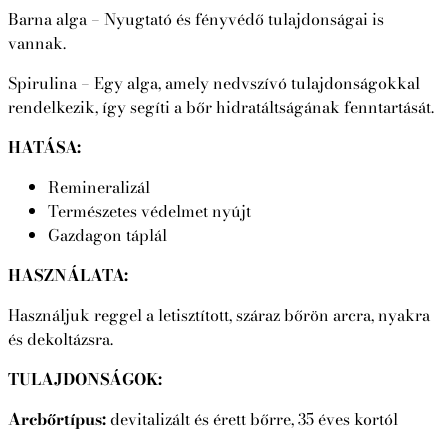
Barna alga – Nyugtató és fényvédő tulajdonságai is
vannak.
Spirulina – Egy alga, amely nedvszívó tulajdonságokkal
rendelkezik, így segíti a bőr hidratáltságának fenntartását.
HATÁSA:
Remineralizál
Természetes védelmet nyújt
Gazdagon táplál
HASZNÁLATA:
Használjuk reggel a letisztított, száraz bőrön arcra, nyakra
és dekoltázsra.
TULAJDONSÁGOK:
Arcbőrtípus:
devitalizált és érett bőrre, 35 éves kortól