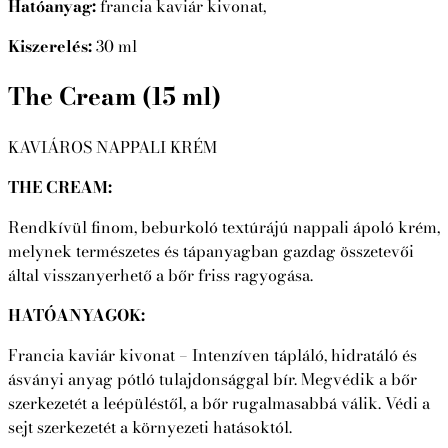
Hatóanyag:
francia kaviár kivonat,
Kiszerelés:
30 ml
The Cream (15 ml)
KAVIÁROS NAPPALI KRÉM
THE CREAM:
Rendkívül finom, beburkoló textúrájú nappali ápoló krém,
melynek természetes és tápanyagban gazdag összetevői
által visszanyerhető a bőr friss ragyogása.
HATÓANYAGOK:
Francia kaviár kivonat – Intenzíven tápláló, hidratáló és
ásványi anyag pótló tulajdonsággal bír. Megvédik a bőr
szerkezetét a leépüléstől, a bőr rugalmasabbá válik. Védi a
sejt szerkezetét a környezeti hatásoktól.