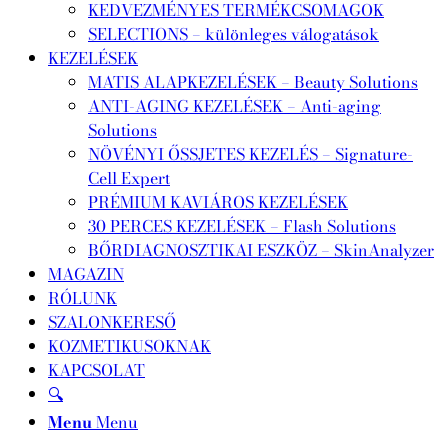
KEDVEZMÉNYES TERMÉKCSOMAGOK
SELECTIONS – különleges válogatások
KEZELÉSEK
MATIS ALAPKEZELÉSEK – Beauty Solutions
ANTI-AGING KEZELÉSEK – Anti-aging
Solutions
NÖVÉNYI ŐSSJETES KEZELÉS – Signature-
Cell Expert
PRÉMIUM KAVIÁROS KEZELÉSEK
30 PERCES KEZELÉSEK – Flash Solutions
BŐRDIAGNOSZTIKAI ESZKÖZ – SkinAnalyzer
MAGAZIN
RÓLUNK
SZALONKERESŐ
KOZMETIKUSOKNAK
KAPCSOLAT
🔍
Menu
Menu