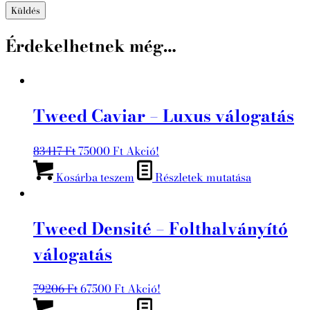
Érdekelhetnek még…
Tweed Caviar – Luxus válogatás
Original
Current
83417
Ft
75000
Ft
Akció!
price
price
Kosárba teszem
Részletek mutatása
was:
is:
83417 Ft.
75000 Ft.
Tweed Densité – Folthalványító
válogatás
Original
Current
79206
Ft
67500
Ft
Akció!
price
price