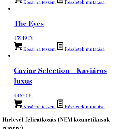
Kosárba teszem
Részletek mutatása
was:
is:
79206 Ft.
67500 Ft.
The Eyes
45949
Ft
Kosárba teszem
Részletek mutatása
Caviar Selection – Kaviáros
luxus
44670
Ft
Kosárba teszem
Részletek mutatása
Hírlevél feliratkozás (NEM kozmetikusok
részére)