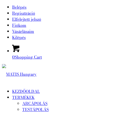
Belépés
Regisztráció
Elfelejtett jelszó
Fiókom
Vásárlásaim
Kilépés
0
Shopping Cart
KEZDŐOLDAL
TERMÉKEK
ARCÁPOLÁS
TESTÁPOLÁS