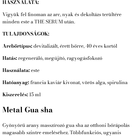
HASZNÁLATA:
Vigyük fel finoman az arc, nyak és dekoltázs terültére
minden este a THE SERUM után.
TULAJDONSÁGOK:
Arcbőrtípus:
devitalizált, érett bőrre, 40 éves kortól
Hatás:
regeneráló, megújító, ragyogásfokozó
Használata:
este
Hatóanyag:
francia kaviár kivonat, vörös alga, spirulina
Kiszerelés:
15 ml
Metal Gua sha
Gyönyörű arany masszírozó gua sha az otthoni bőrápolás
magasabb szintre emeléséhez. Többfunkciós, ugyanis