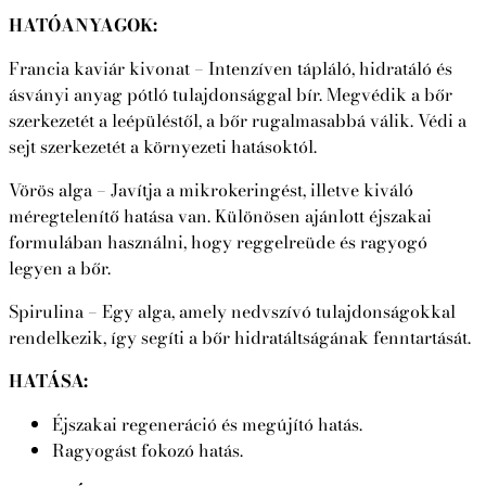
HATÓANYAGOK:
Francia kaviár kivonat – Intenzíven tápláló, hidratáló és
ásványi anyag pótló tulajdonsággal bír. Megvédik a bőr
szerkezetét a leépüléstől, a bőr rugalmasabbá válik. Védi a
sejt szerkezetét a környezeti hatásoktól.
Vörös alga – Javítja a mikrokeringést, illetve kiváló
méregtelenítő hatása van. Különösen ajánlott éjszakai
formulában használni, hogy reggelreüde és ragyogó
legyen a bőr.
Spirulina – Egy alga, amely nedvszívó tulajdonságokkal
rendelkezik, így segíti a bőr hidratáltságának fenntartását.
HATÁSA:
Éjszakai regeneráció és megújító hatás.
Ragyogást fokozó hatás.