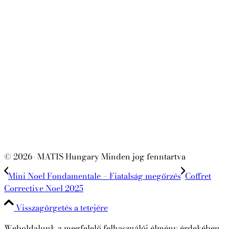
© 2026- MATIS Hungary Minden jog fenntartva
Mini Noel Fondamentale – Fiatalság megőrzés
Coffret
Corrective Noel 2025
Visszagörgetés a tetejére
Weboldalunk a megfelelő felhasználói élmény érdekében