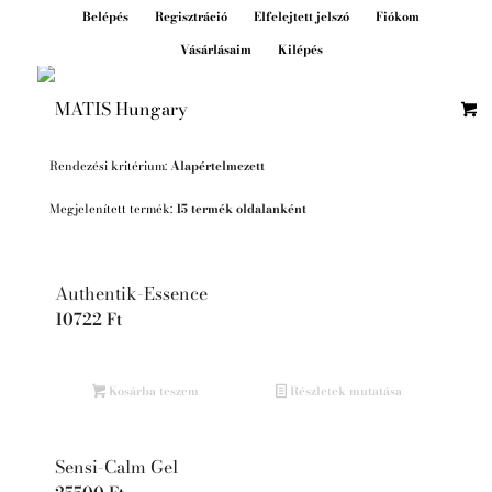
Belépés
Regisztráció
Elfelejtett jelszó
Fiókom
Vásárlásaim
Kilépés
Rendezési kritérium:
Alapértelmezett
Megjelenített termék:
15 termék oldalanként
Authentik-Essence
10722
Ft
Kosárba teszem
Részletek mutatása
Sensi-Calm Gel