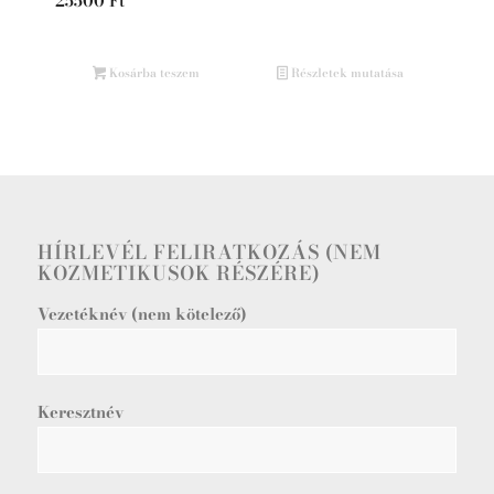
25500
Ft
Kosárba teszem
Részletek mutatása
HÍRLEVÉL FELIRATKOZÁS (NEM
KOZMETIKUSOK RÉSZÉRE)
Vezetéknév (nem kötelező)
Keresztnév