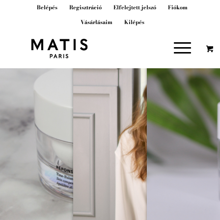
Belépés
Regisztráció
Elfelejtett jelszó
Fiókom
Vásárlásaim
Kilépés