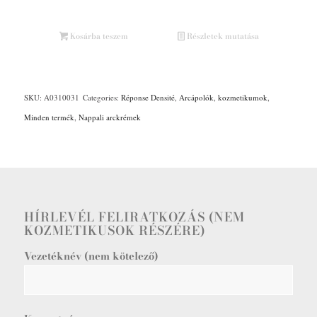
Kosárba teszem
Részletek mutatása
SKU:
A0310031
Categories:
Réponse Densité
,
Arcápolók
,
kozmetikumok
,
Minden termék
,
Nappali arckrémek
HÍRLEVÉL FELIRATKOZÁS (NEM
KOZMETIKUSOK RÉSZÉRE)
Vezetéknév (nem kötelező)