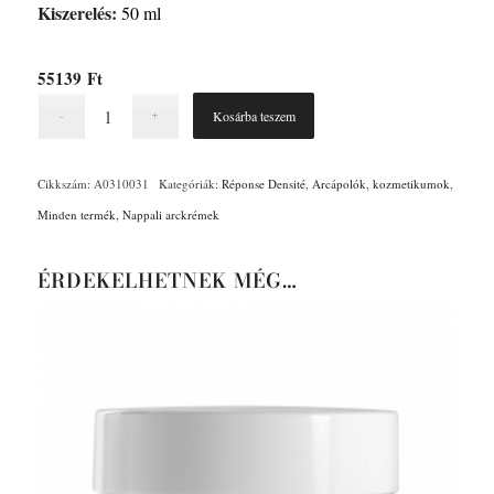
Kiszerelés:
50 ml
55139
Ft
Kosárba teszem
Cikkszám:
A0310031
Kategóriák:
Réponse Densité
,
Arcápolók
,
kozmetikumok
,
Minden termék
,
Nappali arckrémek
ÉRDEKELHETNEK MÉG…