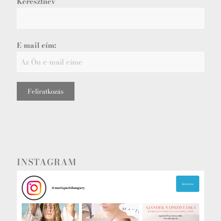
Keresztnév
E-mail cím:
INSTAGRAM
Követem
@
matisparishungary