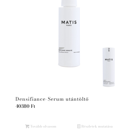
Densifiance-Serum utántöltő
40380
Ft
Tovább olvasom
Részletek mutatása