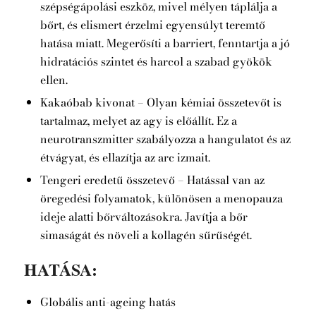
szépségápolási eszköz, mivel mélyen táplálja a
bőrt, és elismert érzelmi egyensúlyt teremtő
hatása miatt. Megerősíti a barriert, fenntartja a jó
hidratációs szintet és harcol a szabad gyökök
ellen.
Kakaóbab kivonat – Olyan kémiai összetevőt is
tartalmaz, melyet az agy is előállít. Ez a
neurotranszmitter szabályozza a hangulatot és az
étvágyat, és ellazítja az arc izmait.
Tengeri eredetű összetevő – Hatással van az
öregedési folyamatok, különösen a menopauza
ideje alatti bőrváltozásokra. Javítja a bőr
simaságát és növeli a kollagén sűrűségét.
HATÁSA:
Globális anti-ageing hatás