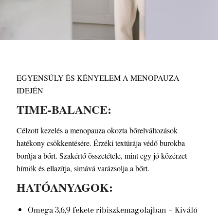
EGYENSÚLY ÉS KÉNYELEM A MENOPAUZA
IDEJÉN
TIME-BALANCE:
Célzott kezelés a menopauza okozta bőrelváltozások
hatékony csökkentésére. Érzéki textúrája védő burokba
borítja a bőrt. Szakértő összetétele, mint egy jó közérzet
hírnök és ellazítja, simává varázsolja a bőrt.
HATÓANYAGOK:
Omega 3,6,9 fekete ribiszkemagolajban – Kiváló