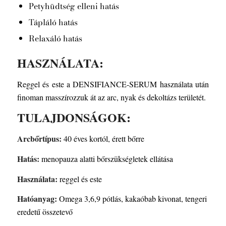
Petyhüdtség elleni hatás
Tápláló hatás
Relaxáló hatás
HASZNÁLATA:
Reggel és este a DENSIFIANCE-SERUM használata után
finoman masszírozzuk át az arc, nyak és dekoltázs területét.
TULAJDONSÁGOK:
Arcbőrtípus:
40 éves kortól, érett bőrre
Hatás:
menopauza alatti bőrszükségletek ellátása
Használata:
reggel és este
Hatóanyag:
Omega 3,6,9 pótlás, kakaóbab kivonat, tengeri
eredetű összetevő