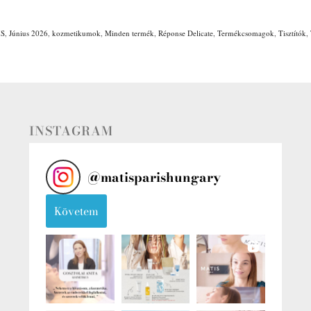
IS
,
Június 2026
,
kozmetikumok
,
Minden termék
,
Réponse Delicate
,
Termékcsomagok
,
Tisztítók
,
INSTAGRAM
@
matisparishungary
Követem