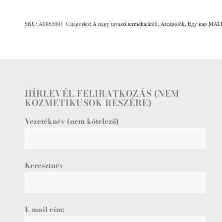
SKU:
A0865001
Categories:
A nagy tavaszi termékajánló
,
Arcápolók
,
Egy nap MAT
HÍRLEVÉL FELIRATKOZÁS (NEM
KOZMETIKUSOK RÉSZÉRE)
Vezetéknév (nem kötelező)
Keresztnév
E-mail cím: