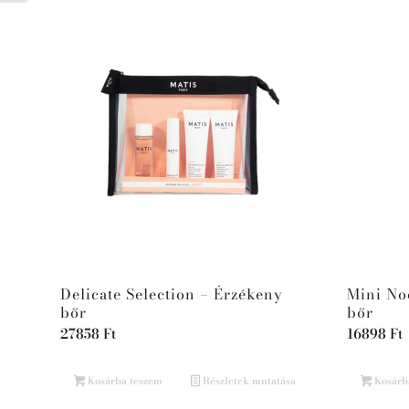
Delicate Selection – Érzékeny
Mini No
bőr
bőr
27858
Ft
16898
Ft
Kosárba teszem
Részletek mutatása
Kosárb