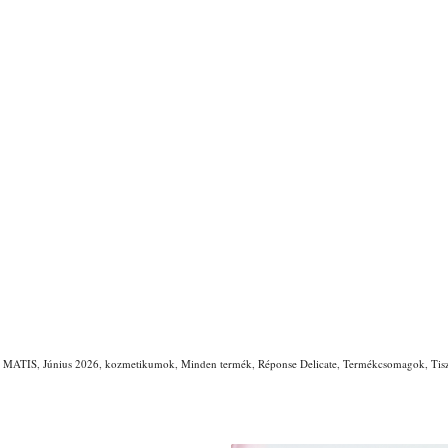
p MATIS
,
Június 2026
,
kozmetikumok
,
Minden termék
,
Réponse Delicate
,
Termékcsomagok
,
Tis