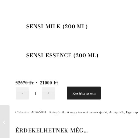
SENSI-MILK (200 ML)
SENSI-ESSENCE (200 ML)
Original
Current
32670
Ft
21000
Ft
price
price
Kosárba teszem
was:
is:
32670 Ft.
21000 Ft.
Cikkszám:
A0865001
Kategóriák:
A nagy tavaszi termékajánló
,
Arcápolók
,
Egy na
Time-Global Cream
ÉRDEKELHETNEK MÉG…