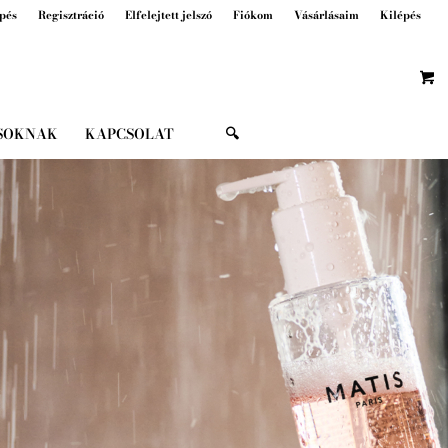
pés
Regisztráció
Elfelejtett jelszó
Fiókom
Vásárlásaim
Kilépés
SOKNAK
KAPCSOLAT
🔍