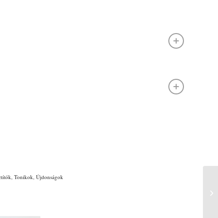
ztítók
,
Tonikok
,
Újdonságok