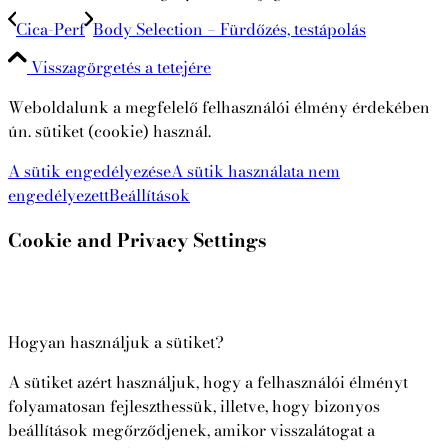
Cica-Perf
Body Selection – Fürdőzés, testápolás
Visszagörgetés a tetejére
Weboldalunk a megfelelő felhasználói élmény érdekében
ún. sütiket (cookie) használ.
A sütik engedélyezése
A sütik használata nem
engedélyezett
Beállítások
Cookie and Privacy Settings
Hogyan használjuk a sütiket?
A sütiket azért használjuk, hogy a felhasználói élményt
folyamatosan fejleszthessük, illetve, hogy bizonyos
beállítások megőrződjenek, amikor visszalátogat a