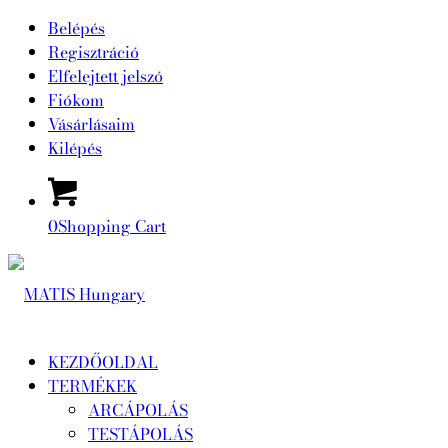
Belépés
Regisztráció
Elfelejtett jelszó
Fiókom
Vásárlásaim
Kilépés
0
Shopping Cart
KEZDŐOLDAL
TERMÉKEK
ARCÁPOLÁS
TESTÁPOLÁS