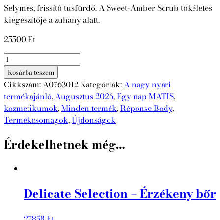
Selymes, frissítő tusfürdő. A Sweet-Amber Scrub tökéletes
kiegészítője a zuhany alatt.
25500
Ft
Body
Duo
Kosárba teszem
2025
Cikkszám:
A0763012
Kategóriák:
A nagy nyári
-
termékajánló
,
Augusztus 2026
,
Egy nap MATIS
,
Fürdőzés
kozmetikumok
,
Minden termék
,
Réponse Body
,
mennyiség
Termékcsomagok
,
Újdonságok
Érdekelhetnek még…
Delicate Selection – Érzékeny bőr
27858
Ft