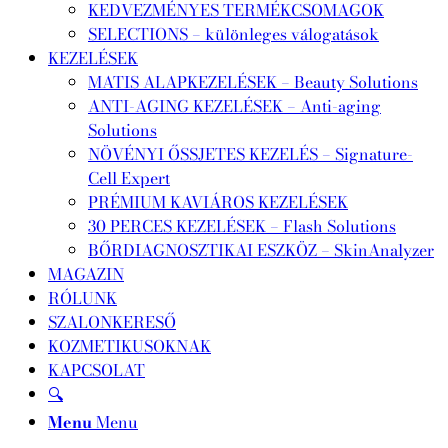
KEDVEZMÉNYES TERMÉKCSOMAGOK
SELECTIONS – különleges válogatások
KEZELÉSEK
MATIS ALAPKEZELÉSEK – Beauty Solutions
ANTI-AGING KEZELÉSEK – Anti-aging
Solutions
NÖVÉNYI ŐSSJETES KEZELÉS – Signature-
Cell Expert
PRÉMIUM KAVIÁROS KEZELÉSEK
30 PERCES KEZELÉSEK – Flash Solutions
BŐRDIAGNOSZTIKAI ESZKÖZ – SkinAnalyzer
MAGAZIN
RÓLUNK
SZALONKERESŐ
KOZMETIKUSOKNAK
KAPCSOLAT
🔍
Menu
Menu