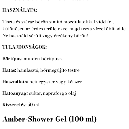
HASZNÁLATA:
Tiszta és száraz bőrön simító mozdulatokkal vidd fel,
különösen az érdes területekre, majd tiszta vízzel öblítsd le.
Ne használd sérült vagy érzékeny bőrön!
TULAJDONSÁGOK:
Bőrtípus:
minden bőrtípusra
Hatás:
hámlasztó, bőrmegújító testre
Használata:
heti egyszer vagy kétszer
Hatóanyag:
cukor, napraforgó olaj
Kiszerelés:
50 ml
Amber-Shower Gel (100 ml)