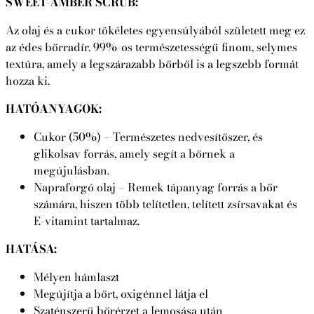
SWEET-AMBER SCRUB:
Az olaj és a cukor tökéletes egyensúlyából született meg ez
az édes bőrradír. 99%-os természetességű finom, selymes
textúra, amely a legszárazabb bőrből is a legszebb formát
hozza ki.
HATÓANYAGOK:
Cukor (50%) – Természetes nedvesítőszer, és
glikolsav forrás, amely segít a bőrnek a
megújulásban.
Napraforgó olaj – Remek tápanyag forrás a bőr
számára, hiszen több telítetlen, telített zsírsavakat és
E-vitamint tartalmaz.
HATÁSA:
Mélyen hámlaszt
Megújítja a bőrt, oxigénnel látja el
Szaténszerű bőrérzet a lemosása után