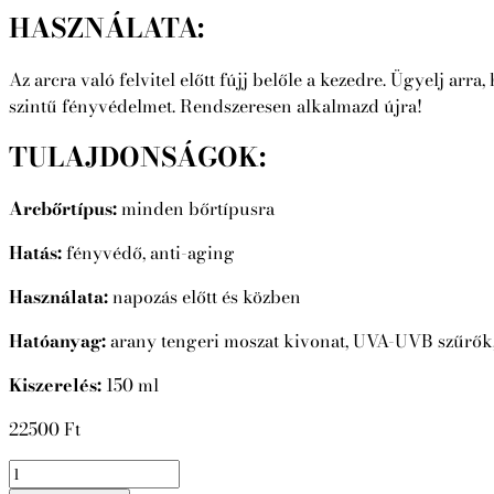
HASZNÁLATA:
Az arcra való felvitel előtt fújj belőle a kezedre. Ügyelj ar
szintű fényvédelmet. Rendszeresen alkalmazd újra!
TULAJDONSÁGOK:
Arcbőrtípus:
minden bőrtípusra
Hatás:
fényvédő, anti-aging
Használata:
napozás előtt és közben
Hatóanyag:
arany tengeri moszat kivonat, UVA-UVB szűrők, v
Kiszerelés:
150 ml
22500
Ft
Bi-