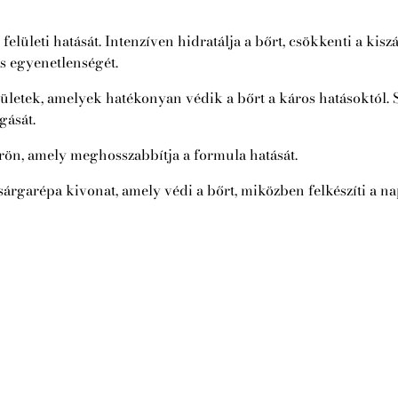
elületi hatását. Intenzíven hidratálja a bőrt, csökkenti a kis
s egyenetlenségét.
letek, amelyek hatékonyan védik a bőrt a káros hatásoktól
gását.
bőrön, amely meghosszabbítja a formula hatását.
sárgarépa kivonat, amely védi a bőrt, miközben felkészíti a n