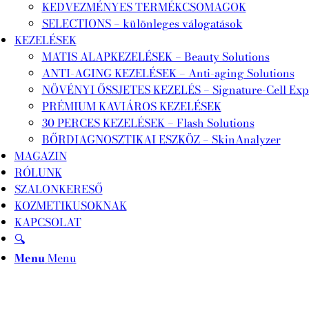
KEDVEZMÉNYES TERMÉKCSOMAGOK
SELECTIONS – különleges válogatások
KEZELÉSEK
MATIS ALAPKEZELÉSEK – Beauty Solutions
ANTI-AGING KEZELÉSEK – Anti-aging Solutions
NÖVÉNYI ŐSSJETES KEZELÉS – Signature-Cell Exp
PRÉMIUM KAVIÁROS KEZELÉSEK
30 PERCES KEZELÉSEK – Flash Solutions
BŐRDIAGNOSZTIKAI ESZKÖZ – SkinAnalyzer
MAGAZIN
RÓLUNK
SZALONKERESŐ
KOZMETIKUSOKNAK
KAPCSOLAT
🔍
Menu
Menu