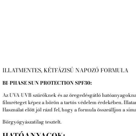
ILLATMENTES, KÉTFÁZISÚ NAPOZÓ FORMULA
BI-PHASE SUN PROTECTION SPF30:
Az UVA-UVB szűrőknek és az öregedésgátló hatóanyagoknak kö
filmréteget képez a bőrön a tartós védelem érdekében. Illata
Használat előtt jól rázd fel, hogy a formula összeálljon a sim
Bőrgyógyászatilag tesztelt.
HATÓANYAGOK: