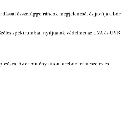
zárdással összefüggő ráncok megjelenését és javítja a bőr
. Széles spektrumban nyújtanak védelmet az UVA és UVB
apozásra. Az eredmény finom arcbőr, természetes és