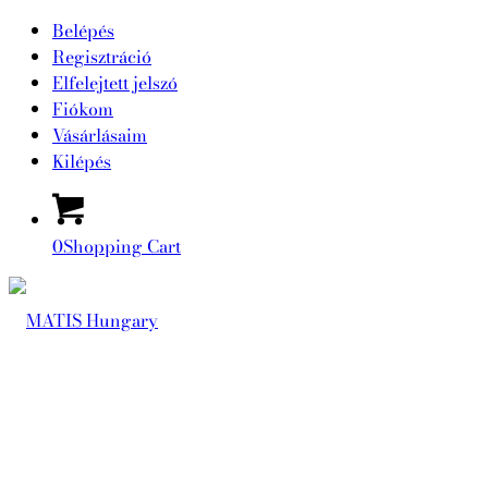
Belépés
Regisztráció
Elfelejtett jelszó
Fiókom
Vásárlásaim
Kilépés
0
Shopping Cart