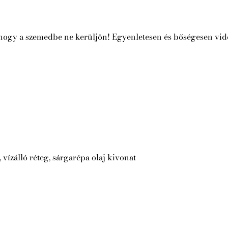
ra, hogy a szemedbe ne kerüljön! Egyenletesen és bőségesen vidd
ízálló réteg, sárgarépa olaj kivonat