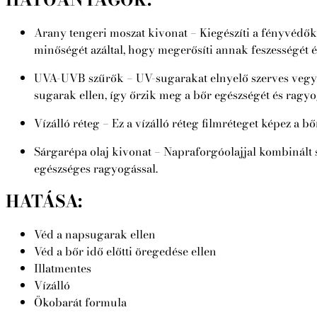
Arany tengeri moszat kivonat – Kiegészíti a fényvédők f
minőségét azáltal, hogy megerősíti annak feszességét é
UVA-UVB szűrők – UV-sugarakat elnyelő szerves vegyü
sugarak ellen, így őrzik meg a bőr egészségét és ragyo
Vízálló réteg – Ez a vízálló réteg filmréteget képez a 
Sárgarépa olaj kivonat – Napraforgóolajjal kombinált 
egészséges ragyogással.
HATÁSA:
Véd a napsugarak ellen
Véd a bőr idő előtti öregedése ellen
Illatmentes
Vízálló
Ökobarát formula