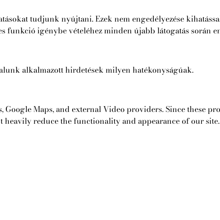
tatásokat tudjunk nyújtani. Ezek nem engedélyezése kihatássa
ljes funkció igénybe vételéhez minden újabb látogatás során e
ltalunk alkalmazott hirdetések milyen hatékonyságúak.
s, Google Maps, and external Video providers. Since these pro
t heavily reduce the functionality and appearance of our site.