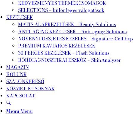
KEDVEZMÉNYES TERMÉKCSOMAGOK
SELECTIONS – különleges válogatások
KEZELÉSEK
MATIS ALAPKEZELÉSEK – Beauty Solutions
ANTI-AGING KEZELÉSEK – Anti-aging Solutions
NÖVÉNYI ŐSSJETES KEZELÉS – Signature-Cell Exp
PRÉMIUM KAVIÁROS KEZELÉSEK
30 PERCES KEZELÉSEK – Flash Solutions
BŐRDIAGNOSZTIKAI ESZKÖZ – SkinAnalyzer
MAGAZIN
RÓLUNK
SZALONKERESŐ
KOZMETIKUSOKNAK
KAPCSOLAT
🔍
Menu
Menu