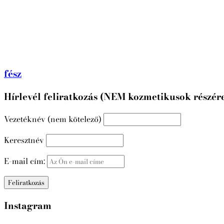
fész
Hírlevél feliratkozás (NEM kozmetikusok részér
Vezetéknév (nem kötelező)
Keresztnév
E-mail cím:
Instagram