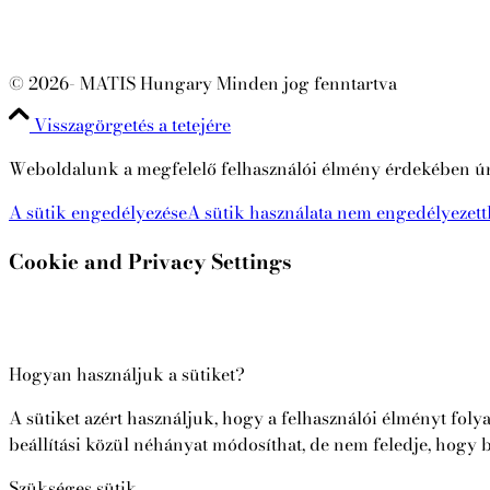
© 2026- MATIS Hungary Minden jog fenntartva
Visszagörgetés a tetejére
Weboldalunk a megfelelő felhasználói élmény érdekében ún. 
A sütik engedélyezése
A sütik használata nem engedélyezett
Cookie and Privacy Settings
Hogyan használjuk a sütiket?
A sütiket azért használjuk, hogy a felhasználói élményt fol
beállítási közül néhányat módosíthat, de nem feledje, hogy b
Szükséges sütik