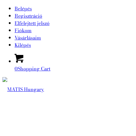
Belépés
Regisztráció
Elfelejtett jelszó
Fiókom
Vásárlásaim
Kilépés
0
Shopping Cart