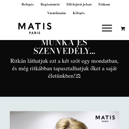
Belépés
Regisztráció
Elfelejtett jelszó
Fiókom
Vásárlásaim
Kilépés
MUNKA ÉS
SZENVEDÉLY…
Ritkán láthatjuk ezt a két szót egy mondatban,
és még ritkábban tapasztalhatjuk őket a saját
életünkben!⚖️