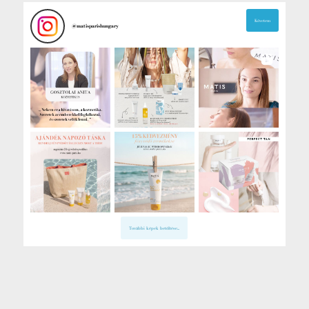
Követem
@
matisparishungary
További képek betöltése...