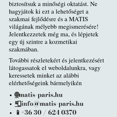
biztosítsuk a minőségi oktatást. Ne
hagyjátok ki ezt a lehetőséget a
szakmai fejlődésre és a MATIS
világának mélyebb megismerésére!
Jelentkezzetek még ma, és lépjetek
egy új szintre a kozmetikai
szakmában.
További részletekért és jelentkezésért
látogassatok el weboldalunkra, vagy
keressetek minket az alábbi
elérhetőségeink bármelyikén
🌐
matis-paris.hu
📮
info@matis-paris.hu
📱
+36 30 / 624 0370