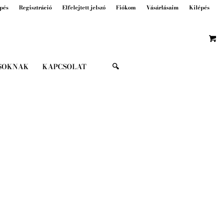
pés
Regisztráció
Elfelejtett jelszó
Fiókom
Vásárlásaim
Kilépés
SOKNAK
KAPCSOLAT
🔍