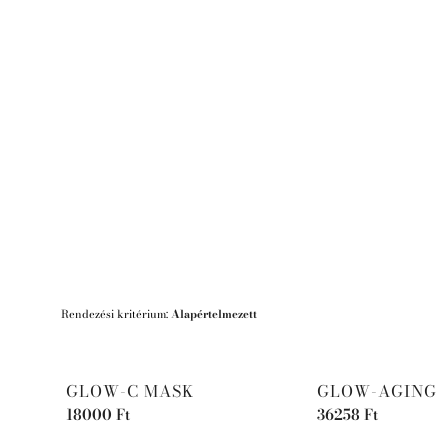
Rendezési kritérium:
Alapértelmezett
GLOW-C MASK
GLOW-AGING
18000
Ft
36258
Ft